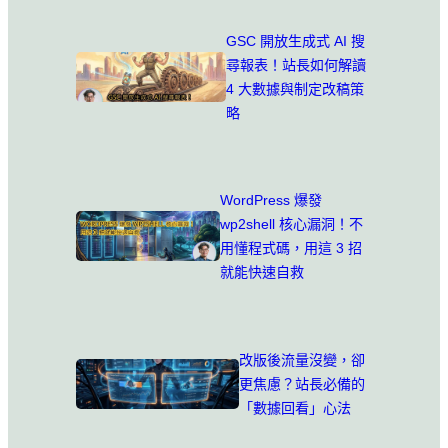
GSC 開放生成式 AI 搜
尋報表！站長如何解讀
4 大數據與制定改稿策
略
WordPress 爆發
wp2shell 核心漏洞！不
用懂程式碼，用這 3 招
就能快速自救
改版後流量沒變，卻
更焦慮？站長必備的
「數據回看」心法