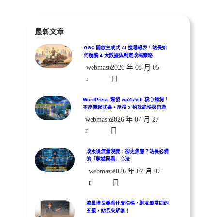
最新文章
GSC 開放生成式 AI 搜尋報表！站長如
何解讀 4 大數據與制定改稿策略
webmaste
2026 年 08 月 05
r
日
WordPress 爆發 wp2shell 核心漏洞！
不用懂程式碼，用這 3 招就能快速自救
webmaste
2026 年 07 月 27
r
日
改版後流量沒變，卻更焦慮？站長必備
的「數據回看」心法
webmaste
2026 年 07 月 07
r
日
流量增長要看什麼指標，網友最常問的
五題，站長來解謎！