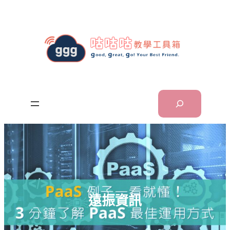
跳
至
主
要
內
容
Search
遠振資訊