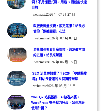
洞！不用懂程式碼，用這 3 招就能快速
自救
webmaster
2026 年 07 月 27 日
改版後流量沒變，卻更焦慮？站長必
備的「數據回看」心法
webmaster
2026 年 07 月 07 日
流量增長要看什麼指標，網友最常問
的五題，站長來解謎！
webmaster
2026 年 06 月 18 日
SEO 流量更難做了？2026 「零點擊搜
尋」對站長營運的 5 個實際衝擊
webmaster
2026 年 05 月 18 日
2026 Q2 站長觀察：AI駭客來襲，
WordPress 安全壓力升高，站長怎麼
使用外掛？