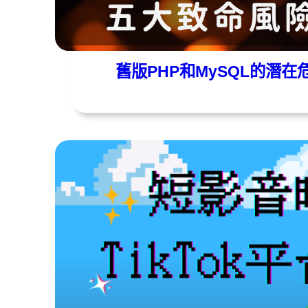
evan
2025 年 05 月 26 日
舊版PHP和MySQL的潛