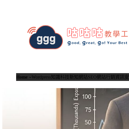
跳
至
主
要
內
容
Home
Wordpress知識
科技新知
網站SEO
網站行銷
資訊安