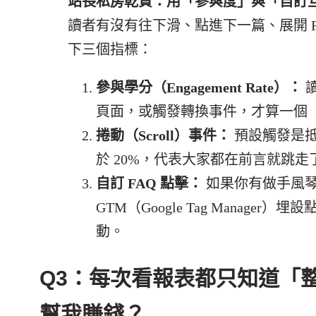
站長私房乾貨：用「參與度」與「自訂
讀者有沒有往下滑、點進下一篇、展開 FA
下三個指標：
參與學分（Engagement Rate）：
讀
頁面，或觸發轉換事件，才算一個
捲動（Scroll）事件：
預設觸發是抵達
於 20%，代表大家都在前言就跳走
自訂 FAQ 點擊：
如果你有做手風琴式（
GTM（Google Tag Manag
動。
Q3：每次看報表都只知道「
幫我賺錢？