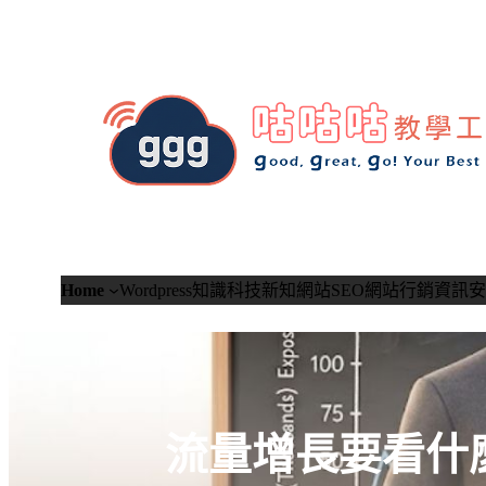
跳
至
主
要
內
容
Home
Wordpress知識
科技新知
網站SEO
網站行銷
資訊安
流量增長要看什