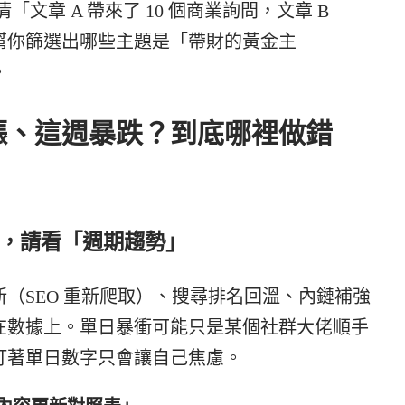
文章 A 帶來了 10 個商業詢問，文章 B
能幫你篩選出哪些主題是「帶財的黃金主
。
漲、這週暴跌？到底哪裡做錯
，請看「週期趨勢」
（SEO 重新爬取）、搜尋排名回溫、內鏈補強
反映在數據上。單日暴衝可能只是某個社群大佬順手
盯著單日數字只會讓自己焦慮。