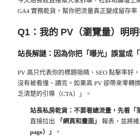
今天站長就直接幫大家拆解，社群和論壇上網
GA4 實務乾貨，幫你把流量真正變成留存率
Q1：我的 PV（瀏覽量）明
站長解謎：因為你把「曝光」誤當成「
PV 高只代表你的標題吸睛、SEO 點擊率
沒有被看懂、讀完。如果高 PV 卻帶來零
乏清楚的引導（CTA）」。
站長私房乾貨：不要看總流量，先看「落地頁（
直接拉出
「網頁和畫面」
報表，並將維
page）」
。