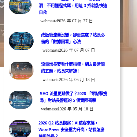
洞！不用懂程式碼，用這 3 招就能快速
自救
webmaster
2026 年 07 月 27 日
改版後流量沒變，卻更焦慮？站長必
備的「數據回看」心法
webmaster
2026 年 07 月 07 日
流量增長要看什麼指標，網友最常問
的五題，站長來解謎！
webmaster
2026 年 06 月 18 日
SEO 流量更難做了？2026 「零點擊搜
尋」對站長營運的 5 個實際衝擊
webmaster
2026 年 05 月 18 日
2026 Q2 站長觀察：AI駭客來襲，
WordPress 安全壓力升高，站長怎麼
使用外掛？