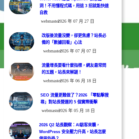
洞！不用懂程式碼，用這 3 招就能快速
自救
webmaster
2026 年 07 月 27 日
改版後流量沒變，卻更焦慮？站長必
備的「數據回看」心法
webmaster
2026 年 07 月 07 日
流量增長要看什麼指標，網友最常問
的五題，站長來解謎！
webmaster
2026 年 06 月 18 日
SEO 流量更難做了？2026 「零點擊搜
尋」對站長營運的 5 個實際衝擊
webmaster
2026 年 05 月 18 日
2026 Q2 站長觀察：AI駭客來襲，
WordPress 安全壓力升高，站長怎麼
使用外掛？