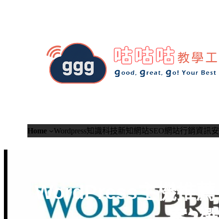
跳
至
主
要
內
容
Home
Wordpress知識
科技新知
網站SEO
網站行銷
資訊安
WordPress主機推薦
案?選