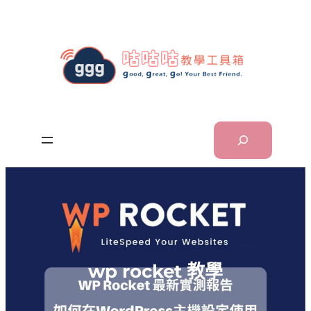
跳
至
主
要
內
容
Search
wp rocket 教學