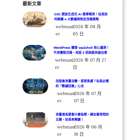
最新文章
GSC 開放生成式 AI 搜尋報表！站長如
何解讀 4 大數據與制定改稿策略
webmast
2026 年 08 月
er
05 日
WordPress 爆發 wp2shell 核心漏洞！
不用懂程式碼，用這 3 招就能快速自救
webmast
2026 年 07 月 27
er
日
改版後流量沒變，卻更焦慮？站長必備
的「數據回看」心法
webmast
2026 年 07 月
er
07 日
流量增長要看什麼指標，網友最常問的
五題，站長來解謎！
webmast
2026 年 06 月
er
18 日