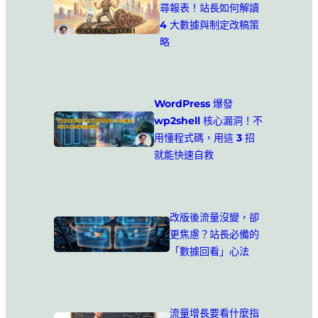
尋報表！站長如何解讀
4 大數據與制定改稿策
略
WordPress 爆發
wp2shell 核心漏洞！不
用懂程式碼，用這 3 招
就能快速自救
改版後流量沒變，卻
更焦慮？站長必備的
「數據回看」心法
流量增長要看什麼指