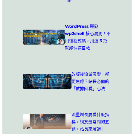
略
WordPress 爆發
wp2shell 核心漏洞！不
用懂程式碼，用這 3 招
就能快速自救
改版後流量沒變，卻
更焦慮？站長必備的
「數據回看」心法
流量增長要看什麼指
標，網友最常問的五
題，站長來解謎！