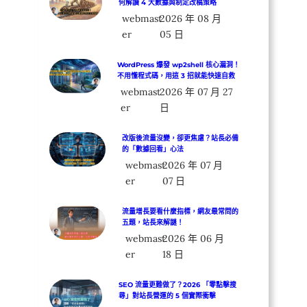
何解讀 4 大數據與制定改稿策略
webmast
2026 年 08 月
er
05 日
WordPress 爆發 wp2shell 核心漏洞！
不用懂程式碼，用這 3 招就能快速自救
webmast
2026 年 07 月 27
er
日
改版後流量沒變，卻更焦慮？站長必備
的「數據回看」心法
webmast
2026 年 07 月
er
07 日
流量增長要看什麼指標，網友最常問的
五題，站長來解謎！
webmast
2026 年 06 月
er
18 日
SEO 流量更難做了？2026 「零點擊搜
尋」對站長營運的 5 個實際衝擊