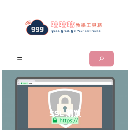
跳
至
主
要
內
容
Search
SSL 購買