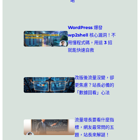
略
WordPress 爆發
wp2shell 核心漏洞！不
用懂程式碼，用這 3 招
就能快速自救
改版後流量沒變，卻
更焦慮？站長必備的
「數據回看」心法
流量增長要看什麼指
標，網友最常問的五
題，站長來解謎！