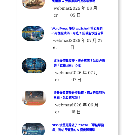
何解讀 4 大數據與制定改稿策略
webmast
2026 年 08 月
er
05 日
WordPress 爆發 wp2shell 核心漏洞！
不用懂程式碼，用這 3 招就能快速自救
webmast
2026 年 07 月 27
er
日
改版後流量沒變，卻更焦慮？站長必備
的「數據回看」心法
webmast
2026 年 07 月
er
07 日
流量增長要看什麼指標，網友最常問的
五題，站長來解謎！
webmast
2026 年 06 月
er
18 日
SEO 流量更難做了？2026 「零點擊搜
尋」對站長營運的 5 個實際衝擊