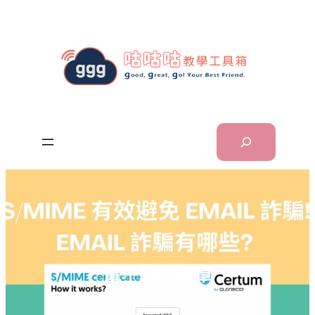
跳
至
主
要
內
容
Search
電子郵件簽章