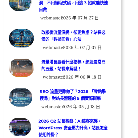
洞！不用懂程式碼，用這 3 招就能快速
自救
webmaster
2026 年 07 月 27 日
改版後流量沒變，卻更焦慮？站長必
備的「數據回看」心法
webmaster
2026 年 07 月 07 日
流量增長要看什麼指標，網友最常問
的五題，站長來解謎！
webmaster
2026 年 06 月 18 日
SEO 流量更難做了？2026 「零點擊
搜尋」對站長營運的 5 個實際衝擊
webmaster
2026 年 05 月 18 日
2026 Q2 站長觀察：AI駭客來襲，
WordPress 安全壓力升高，站長怎麼
使用外掛？