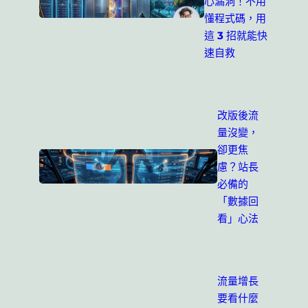
心漏洞！不用
懂程式碼，用
這 3 招就能快
速自救
改版後流
量沒變，
卻更焦
慮？站長
必備的
「數據回
看」心法
流量增長
要看什麼