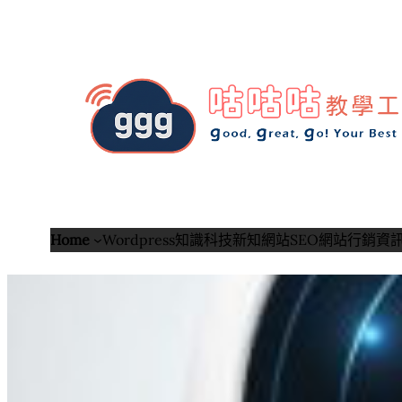
跳
至
主
要
內
容
Home
Wordpress知識
科技新知
網站SEO
網站行銷
資