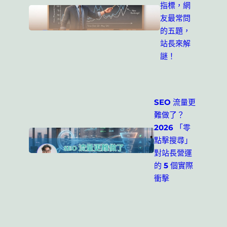
指標，網
友最常問
的五題，
站長來解
謎！
SEO 流量更
難做了？
2026 「零
點擊搜尋」
對站長營運
的 5 個實際
衝擊