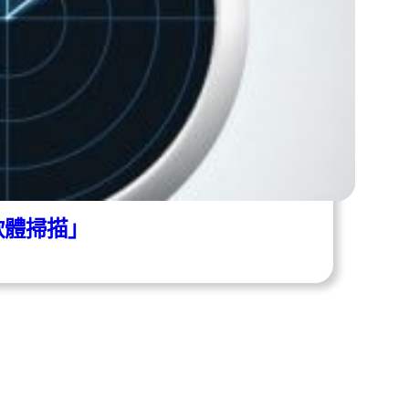
軟體掃描」