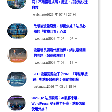
洞！不用懂程式碼，用這 3 招就能快速
自救
webmaster
2026 年 07 月 27 日
改版後流量沒變，卻更焦慮？站長必
備的「數據回看」心法
webmaster
2026 年 07 月 07 日
流量增長要看什麼指標，網友最常問
的五題，站長來解謎！
webmaster
2026 年 06 月 18 日
SEO 流量更難做了？2026 「零點擊搜
尋」對站長營運的 5 個實際衝擊
webmaster
2026 年 05 月 18 日
2026 Q2 站長觀察：AI駭客來襲，
WordPress 安全壓力升高，站長怎麼
使用外掛？