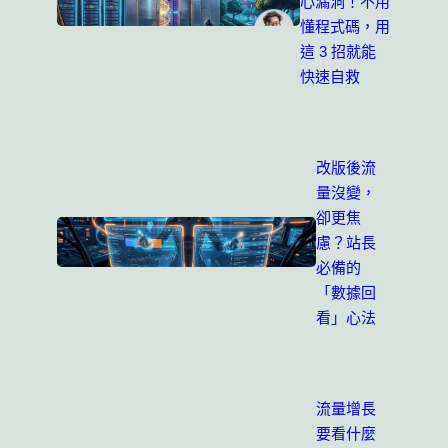
心漏洞！不用
懂程式碼，用
這 3 招就能
快速自救
改版後流
量沒變，
卻更焦
慮？站長
必備的
「數據回
看」心法
流量增長
要看什麼