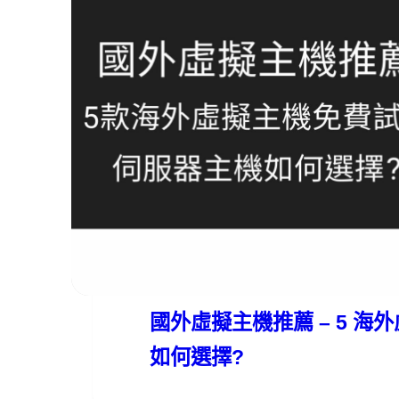
evan
2024 年 05 月 02 日
國外虛擬主機推薦 – 5 海
如何選擇?