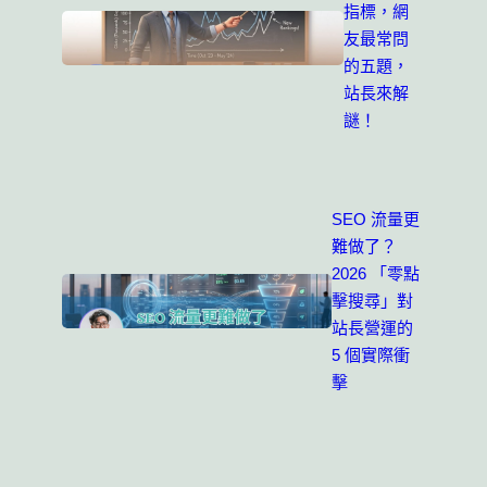
指標，網
友最常問
的五題，
站長來解
謎！
SEO 流量更
難做了？
2026 「零點
擊搜尋」對
站長營運的
5 個實際衝
擊