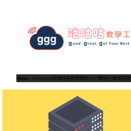
跳
至
主
要
內
容
Home
Wordpress知識
科技新知
網站SEO
網站行銷
資訊安