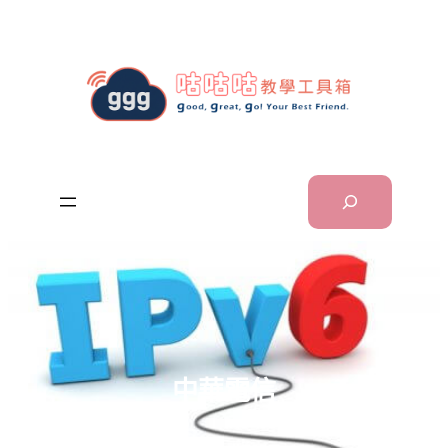
跳
至
主
要
內
容
Search
中華電信