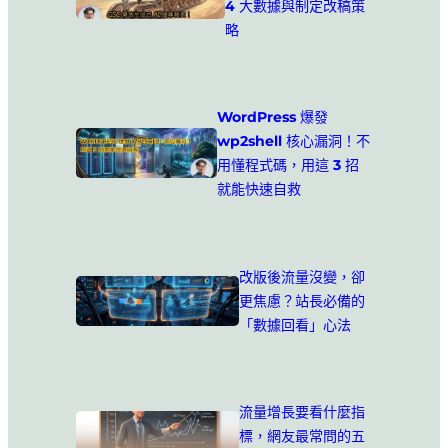
4 大數據與制定改稿策
略
WordPress 爆發
wp2shell 核心漏洞！不
用懂程式碼，用這 3 招
就能快速自救
改版後流量沒變，卻
更焦慮？站長必備的
「數據回看」心法
流量增長要看什麼指
標，網友最常問的五