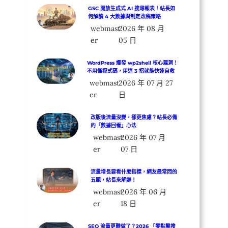
GSC 開放生成式 AI 搜尋報表！站長如
何解讀 4 大數據與制定改稿策略
webmast
2026 年 08 月
er
05 日
WordPress 爆發 wp2shell 核心漏洞！
不用懂程式碼，用這 3 招就能快速自救
webmast
2026 年 07 月 27
er
日
改版後流量沒變，卻更焦慮？站長必備
的「數據回看」心法
webmast
2026 年 07 月
er
07 日
流量增長要看什麼指標，網友最常問的
五題，站長來解謎！
webmast
2026 年 06 月
er
18 日
SEO 流量更難做了？2026 「零點擊搜