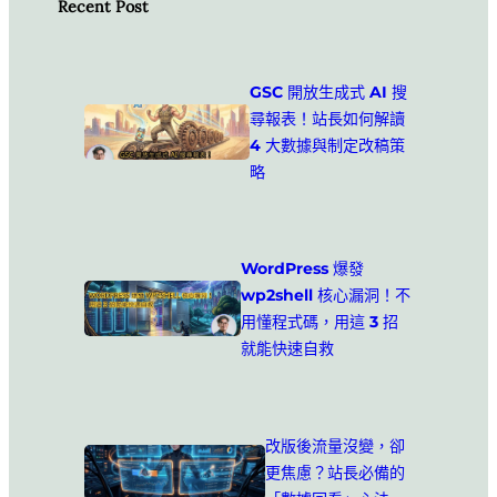
Recent Post
GSC 開放生成式 AI 搜
尋報表！站長如何解讀
4 大數據與制定改稿策
略
WordPress 爆發
wp2shell 核心漏洞！不
用懂程式碼，用這 3 招
就能快速自救
改版後流量沒變，卻
更焦慮？站長必備的