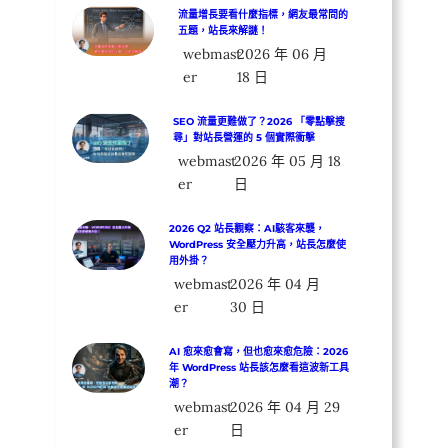
流量增長要看什麼指標，網友最常問的
五題，站長來解謎！
webmast
2026 年 06 月
er
18 日
SEO 流量更難做了？2026 「零點擊搜
尋」對站長營運的 5 個實際衝擊
webmast
2026 年 05 月 18
er
日
2026 Q2 站長觀察：AI駭客來襲，
WordPress 安全壓力升高，站長怎麼使
用外掛？
webmast
2026 年 04 月
er
30 日
AI 愈來愈會寫，但也愈來愈危險：2026
年 WordPress 站長該怎麼看這波新工具
潮？
webmast
2026 年 04 月 29
er
日