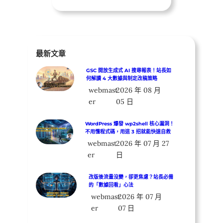
最新文章
GSC 開放生成式 AI 搜尋報表！站長如
何解讀 4 大數據與制定改稿策略
webmast
2026 年 08 月
er
05 日
WordPress 爆發 wp2shell 核心漏洞！
不用懂程式碼，用這 3 招就能快速自救
webmast
2026 年 07 月 27
er
日
改版後流量沒變，卻更焦慮？站長必備
的「數據回看」心法
webmast
2026 年 07 月
er
07 日