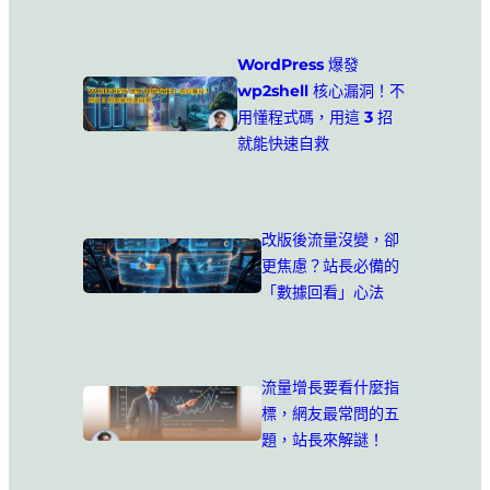
WordPress 爆發
wp2shell 核心漏洞！不
用懂程式碼，用這 3 招
就能快速自救
改版後流量沒變，卻
更焦慮？站長必備的
「數據回看」心法
流量增長要看什麼指
標，網友最常問的五
題，站長來解謎！