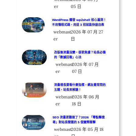
er
05 日
WordPress 爆發 wp2shell 核心漏洞！
不用懂程式碼，用這 3 招就能快速自救
webmast
2026 年 07 月 27
er
日
改版後流量沒變，卻更焦慮？站長必備
的「數據回看」心法
webmast
2026 年 07 月
er
07 日
流量增長要看什麼指標，網友最常問的
五題，站長來解謎！
webmast
2026 年 06 月
er
18 日
SEO 流量更難做了？2026 「零點擊搜
尋」對站長營運的 5 個實際衝擊
webmast
2026 年 05 月 18