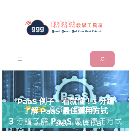
跳
至
主
要
內
容
Search
PaaS 例子一看就懂！3 分鐘
了解 PaaS 最佳運用方式
2024 年 04 月 17 日
Posted Date: