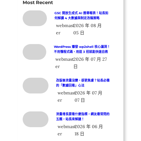
Most Recent
GSC 開放生成式 AI 搜尋報表！站長如
何解讀 4 大數據與制定改稿策略
webmast
2026 年 08 月
er
05 日
WordPress 爆發 wp2shell 核心漏洞！
不用懂程式碼，用這 3 招就能快速自救
webmast
2026 年 07 月 27
er
日
改版後流量沒變，卻更焦慮？站長必備
的「數據回看」心法
webmast
2026 年 07 月
er
07 日
流量增長要看什麼指標，網友最常問的
五題，站長來解謎！
webmast
2026 年 06 月
er
18 日