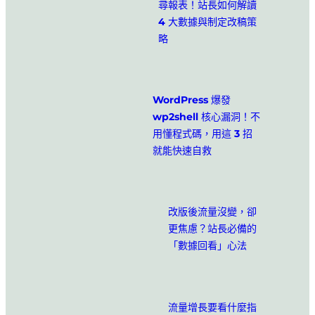
尋報表！站長如何解讀
4 大數據與制定改稿策
略
WordPress 爆發
wp2shell 核心漏洞！不
用懂程式碼，用這 3 招
就能快速自救
改版後流量沒變，卻
更焦慮？站長必備的
「數據回看」心法
流量增長要看什麼指