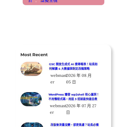
計
, 
虛擬主機
Most Recent
GSC 開放生成式 AI 搜尋報表！站長如
何解讀 4 大數據與制定改稿策略
webmast
2026 年 08 月
er
05 日
WordPress 爆發 wp2shell 核心漏洞！
不用懂程式碼，用這 3 招就能快速自救
webmast
2026 年 07 月 27
er
日
改版後流量沒變，卻更焦慮？站長必備