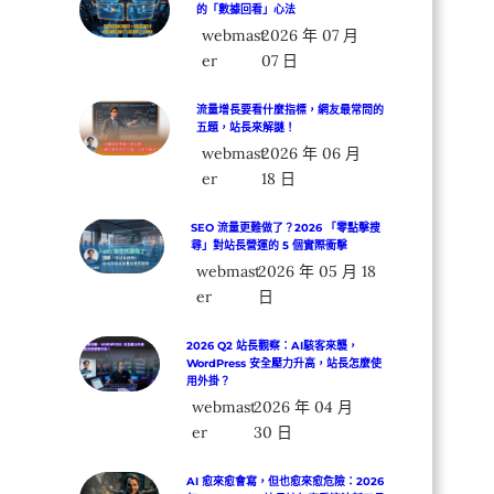
的「數據回看」心法
webmast
2026 年 07 月
er
07 日
流量增長要看什麼指標，網友最常問的
五題，站長來解謎！
webmast
2026 年 06 月
er
18 日
SEO 流量更難做了？2026 「零點擊搜
尋」對站長營運的 5 個實際衝擊
webmast
2026 年 05 月 18
er
日
2026 Q2 站長觀察：AI駭客來襲，
WordPress 安全壓力升高，站長怎麼使
用外掛？
webmast
2026 年 04 月
er
30 日
AI 愈來愈會寫，但也愈來愈危險：2026