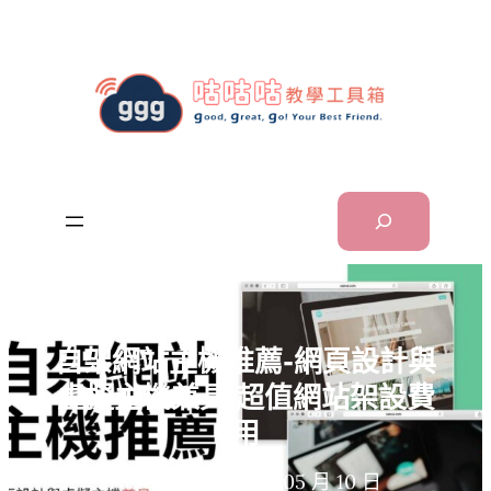
跳
至
主
要
內
容
Search
自架網站主機推薦-網頁設計與
虛擬主機兼具 超值網站架設費
用
2022 年 05 月 10 日
Posted Date: