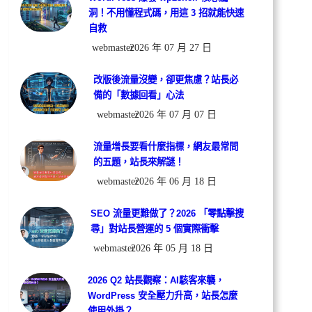
洞！不用懂程式碼，用這 3 招就能快速
自救
webmaster
2026 年 07 月 27 日
改版後流量沒變，卻更焦慮？站長必
備的「數據回看」心法
webmaster
2026 年 07 月 07 日
流量增長要看什麼指標，網友最常問
的五題，站長來解謎！
webmaster
2026 年 06 月 18 日
SEO 流量更難做了？2026 「零點擊搜
尋」對站長營運的 5 個實際衝擊
webmaster
2026 年 05 月 18 日
2026 Q2 站長觀察：AI駭客來襲，
WordPress 安全壓力升高，站長怎麼
使用外掛？