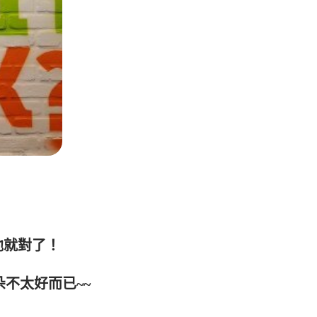
找他就對了！
朵不太好而已~~