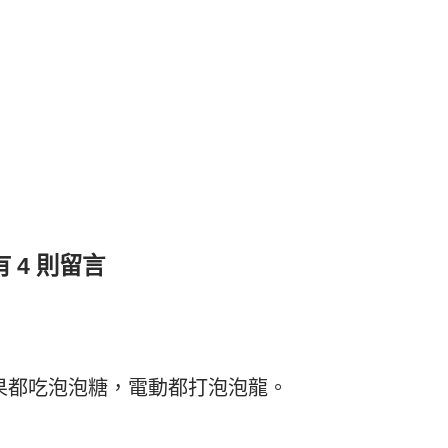
 4 則留言
果都吃泡泡糖，電動都打泡泡龍。