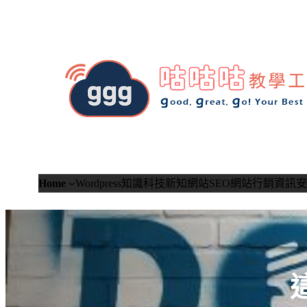
跳
至
主
要
內
容
Home
Wordpress知識
科技新知
網站SEO
網站行銷
資訊安