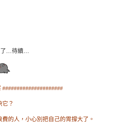
暈了…待續…
###################
決它？
不浪費的人，小心別把自己的胃撐大了。