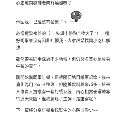
心虛地問麵攤老闆有燒臘嗎？
他回我：已經沒有營業了。
心情還蠻複雜的（→ 失望中帶點 ” 糗大了 “），還
好同事並沒有因此吐糟我，大家趕緊找間小吃店解
決。
雖然帶著同事踩過不少地雷，但仍莫名其妙肩負著
午餐的責任。
剛開始幫同事訂餐，是很隨便地用紙筆記錄，後來
演化為用 Excel 整理，但隨著資料越來越多，於是
某位貴人提議寫一套訂餐系統，內心相當雀躍地等
待這天來臨，但我忽略了主詞，是誰寫呢？
下一篇將分享訂餐系統誔生的心酸血淚史~~