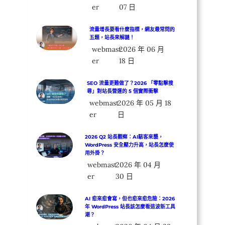
er
07 日
流量增長要看什麼指標，網友最常問的
五題，站長來解謎！
webmast
2026 年 06 月
er
18 日
SEO 流量更難做了？2026 「零點擊搜
尋」對站長營運的 5 個實際衝擊
webmast
2026 年 05 月 18
er
日
2026 Q2 站長觀察：AI駭客來襲，
WordPress 安全壓力升高，站長怎麼使
用外掛？
webmast
2026 年 04 月
er
30 日
AI 愈來愈會寫，但也愈來愈危險：2026
年 WordPress 站長該怎麼看這波新工具
潮？