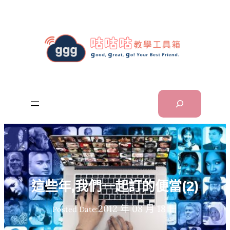
跳
至
主
要
內
容
Search
這些年,我們一起訂的便當(2)
2012 年 08 月 18 日
Posted Date: