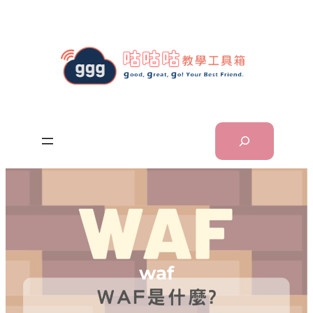
跳
至
主
要
內
容
Search
waf