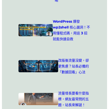
略
WordPress 爆發
wp2shell 核心漏洞！不
用懂程式碼，用這 3 招
就能快速自救
改版後流量沒變，卻
更焦慮？站長必備的
「數據回看」心法
流量增長要看什麼指
標，網友最常問的五
題，站長來解謎！