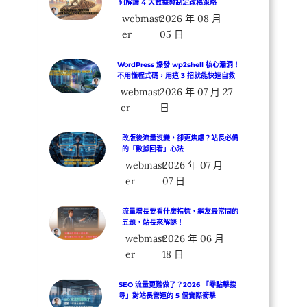
何解讀 4 大數據與制定改稿策略
webmast
2026 年 08 月
er
05 日
WordPress 爆發 wp2shell 核心漏洞！
不用懂程式碼，用這 3 招就能快速自救
webmast
2026 年 07 月 27
er
日
改版後流量沒變，卻更焦慮？站長必備
的「數據回看」心法
webmast
2026 年 07 月
er
07 日
流量增長要看什麼指標，網友最常問的
五題，站長來解謎！
webmast
2026 年 06 月
er
18 日
SEO 流量更難做了？2026 「零點擊搜
尋」對站長營運的 5 個實際衝擊