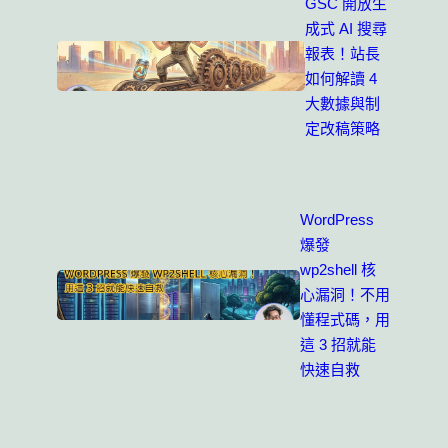
GSC 開放生
成式 AI 搜尋
報表！站長
如何解讀 4
大數據與制
定改稿策略
WordPress
爆發
wp2shell 核
心漏洞！不用
懂程式碼，用
這 3 招就能
快速自救