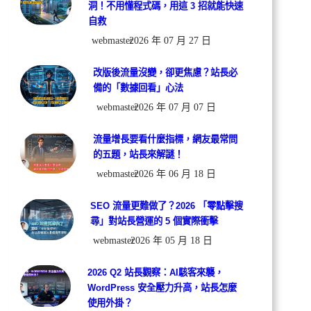
洞！不用懂程式碼，用這 3 招就能快速
自救
webmaster
2026 年 07 月 27 日
改版後流量沒變，卻更焦慮？站長必
備的「數據回看」心法
webmaster
2026 年 07 月 07 日
流量增長要看什麼指標，網友最常問
的五題，站長來解謎！
webmaster
2026 年 06 月 18 日
SEO 流量更難做了？2026 「零點擊搜
尋」對站長營運的 5 個實際衝擊
webmaster
2026 年 05 月 18 日
2026 Q2 站長觀察：AI駭客來襲，
WordPress 安全壓力升高，站長怎麼
使用外掛？