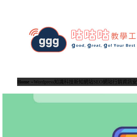
跳
至
主
要
內
容
Home
Wordpress知識
科技新知
網站SEO
網站行銷
資訊安