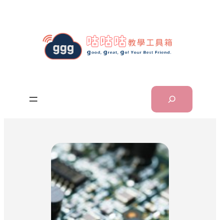
跳
至
主
要
內
容
Search