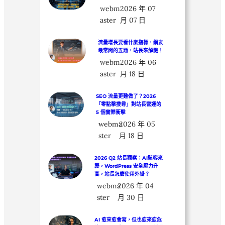
webm
2026 年 07
aster
月 07 日
流量增長要看什麼指標，網友
最常問的五題，站長來解謎！
webm
2026 年 06
aster
月 18 日
SEO 流量更難做了？2026
「零點擊搜尋」對站長營運的
5 個實際衝擊
webma
2026 年 05
ster
月 18 日
2026 Q2 站長觀察：AI駭客來
襲，WordPress 安全壓力升
高，站長怎麼使用外掛？
webma
2026 年 04
ster
月 30 日
AI 愈來愈會寫，但也愈來愈危