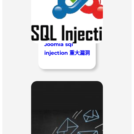
Joomla sql
injection 重大漏洞